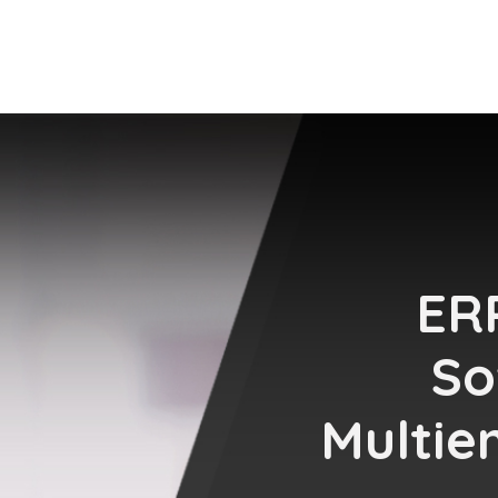
DOO APPS
SERVICIOS
NOSOTROS
NOTICIAS
CONT
ER
So
Multie