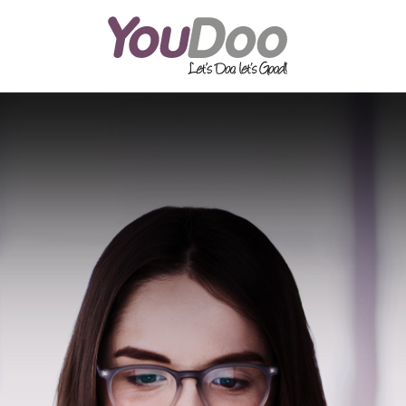
ODOO
O