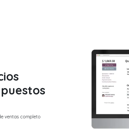
DOO APPS
SERVICIOS
NOSOTROS
NOTICIAS
CONT
cios
upuestos
 de ventas completo