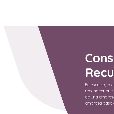
DOO APPS
SERVICIOS
NOSOTROS
NOTICIAS
CONT
Cons
Recu
En esencia, la 
reconocer que 
de una empresa
empresa pase d