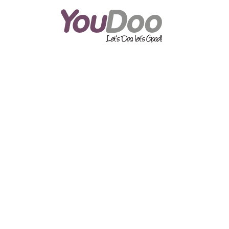
ODOO
O