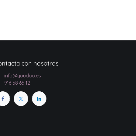
ontacta con nosotros
info@youdoo.es
916 58 65 12