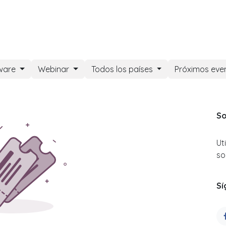
DOO APPS
SERVICIOS
NOSOTROS
NOTICIAS
CONT
ware
Webinar
Todos los países
Próximos eve
So
Ut
so
Sí