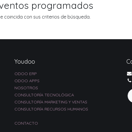
eventos programados
 coincida con sus criterios de búsqueda.
Youdoo
C
ODOO ERP
ODOO APPS
NOSOTROS
CONSULTORÍA TECNOLÓGICA
CONSULTORÍA MARKETING Y VENTAS
CONSULTORÍA RECURSOS HUMANOS
CONTACTO