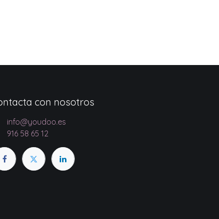
ontacta con nosotros
info@youdoo.es
916 58 65 12