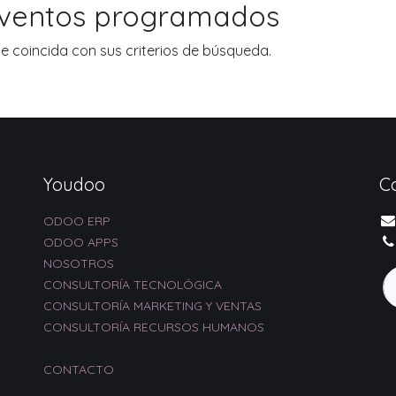
eventos programados
 coincida con sus criterios de búsqueda.
Youdoo
C
ODOO ERP
ODOO APPS
NOSOTROS
CONSULTORÍA TECNOLÓGICA
CONSULTORÍA MARKETING Y VENTAS
CONSULTORÍA RECURSOS HUMANOS
CONTACTO