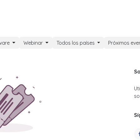
DOO APPS
SERVICIOS
NOSOTROS
NOTICIAS
CONT
ware
Webinar
Todos los países
Próximos eve
So
Ut
so
Sí