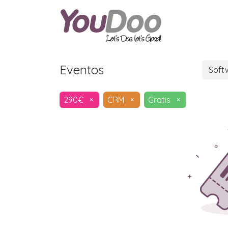
ODOO
O
Eventos
Soft
290€
×
CRM
×
Gratis
×