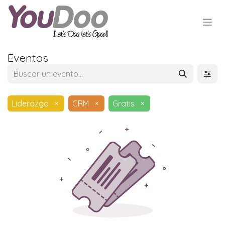
Eventos
Liderazgo
×
CRM
×
Gratis
×