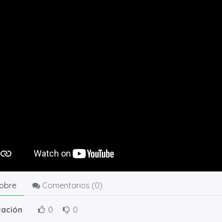
obre
Comentarios (
0
)
cación
0
0