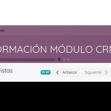
DOO APPS
SERVICIOS
NOSOTROS
NOTICIAS
CONT
tas
ORMACIÓN MÓDULO CR
0
%
istas
Anterior
Siguiente
10
XP