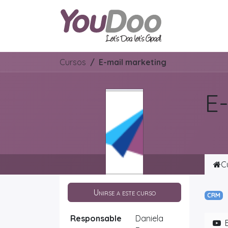
ODOO
O
Cursos
E-mail marketing
E
C
Unirse a este curso
CRM
Responsable
Daniela