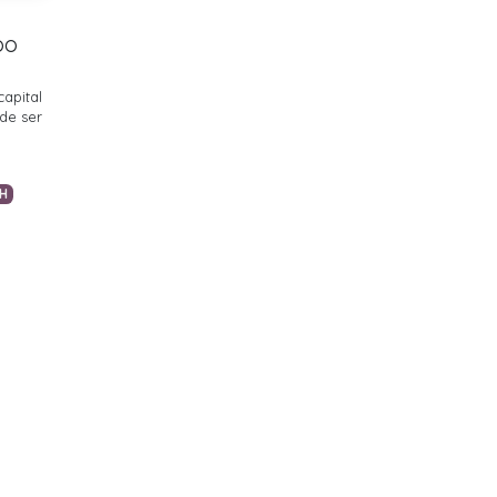
oo
capital
de ser
H