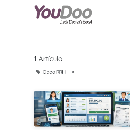
ODOO
O
1 Artículo
Odoo RRHH
×