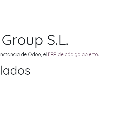
DOO APPS
SERVICIOS
NOSOTROS
NOTICIAS
CONT
 Group S.L.
 instancia de Odoo, el
ERP de código abierto
.
alados