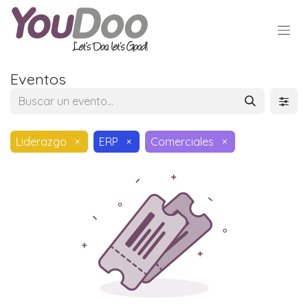
Eventos
Liderazgo
×
ERP
×
Comerciales
×