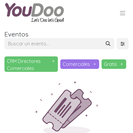
Eventos
CRM Directores
×
Comerciales
×
Gratis
×
Comerciales