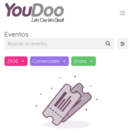
Eventos
290€
×
Comerciales
×
Gratis
×