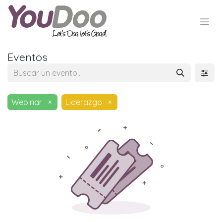
Eventos
Webinar
×
Liderazgo
×