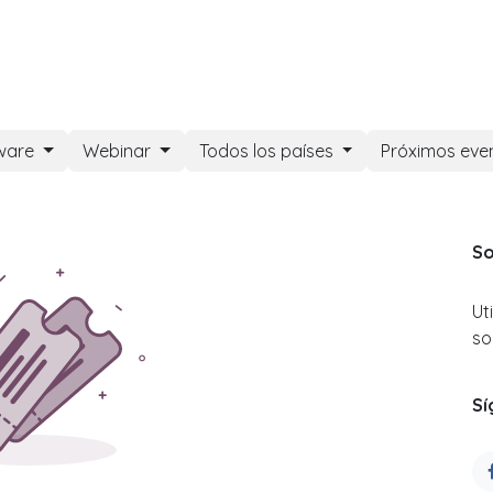
DOO APPS
SERVICIOS
NOSOTROS
NOTICIAS
CONT
ware
Webinar
Todos los países
Próximos eve
So
Ut
so
Sí