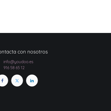
ontacta con nosotros
info@youdoo.es
916 58 65 12