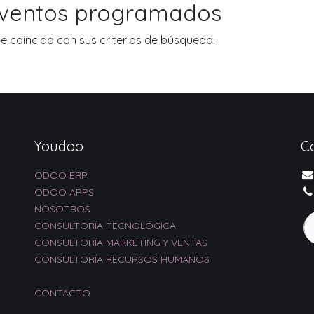
eventos programados
 coincida con sus criterios de búsqueda.
Youdoo
C
ODOO ERP
ODOO APPS
NOSOTROS
CONSULTORÍA TECNOLÓGICA
CONSULTORÍA MARKETING Y VENTAS
CONSULTORÍA RECURSOS HUMANOS
CONTACTO