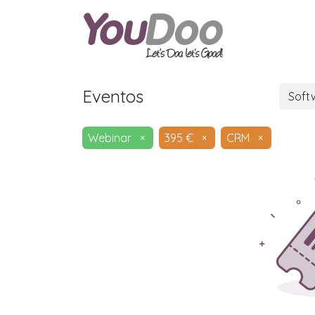
ODOO
O
Eventos
Soft
Webinar
×
395 €
×
CRM
×