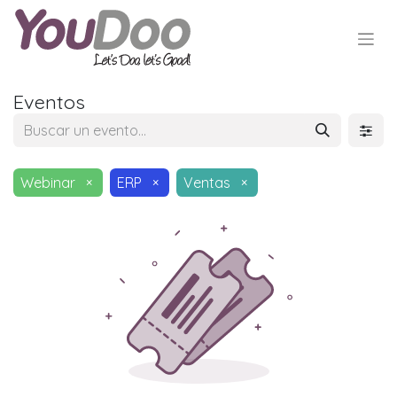
Eventos
Webinar
×
ERP
×
Ventas
×