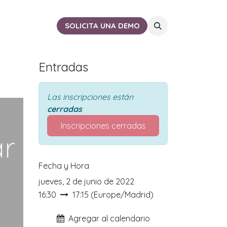
ACTO
CERCA DE TI
SOLICITA UNA DEMO
Entradas
Las inscripciones están
cerradas
Inscripciones cerradas
ar
Fecha y Hora
jueves, 2 de junio de 2022
16:30
17:15
(
Europe/Madrid
)
Agregar al calendario