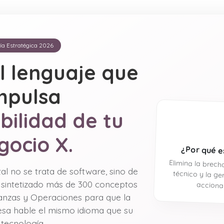
ía Estratégica 2026
l lenguaje que
mpulsa
bilidad de tu
gocio X.
¿Por qué e
Elimina la brec
técnico y la ge
al no se trata de software, sino de
sintetizado más de 300 conceptos
accionab
nanzas y Operaciones para que la
esa hable el mismo idioma que su
tecnología.