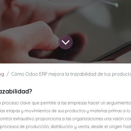
og
Cómo Odoo ERP mejora la trazabilidad de tus product
azabilidad?
un proceso clave que permite a las empresas hacer un seguimiento 
las etapas y movimientos de sus productos y materias primas a lo
 control exhaustivo proporciona a las organizaciones una visión c
procesos de producción, distribución y venta, desde el origen hasta