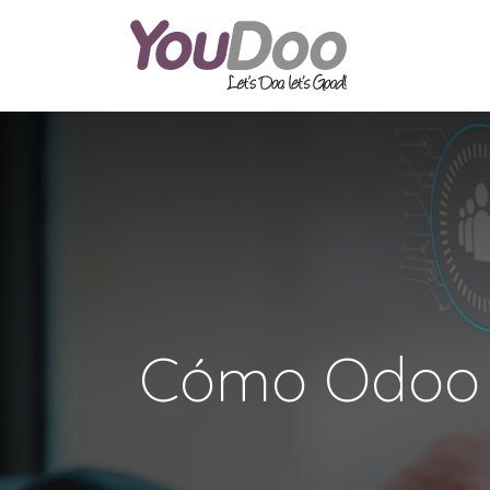
ODOO
O
Cómo Odoo E