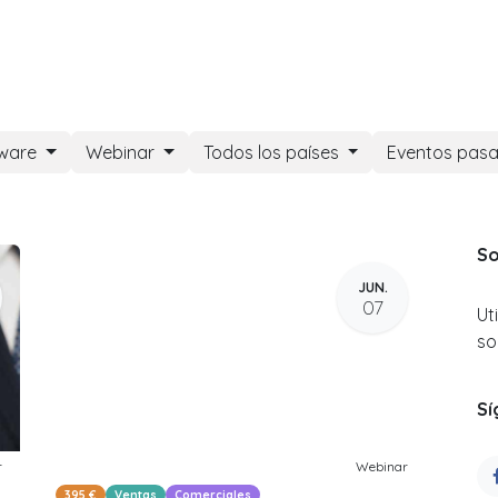
DOO APPS
SERVICIOS
NOSOTROS
NOTICIAS
CONT
tware
Webinar
Todos los países
Eventos pas
So
JUN.
07
Ut
so
Sí
r
Webinar
395 €
Ventas
Comerciales