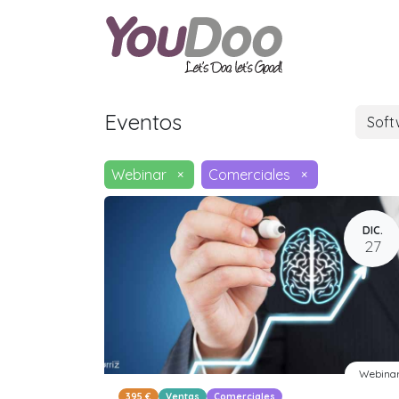
ODOO
O
Eventos
Sof
Webinar
×
Comerciales
×
DIC.
27
Webina
395 €
Ventas
Comerciales