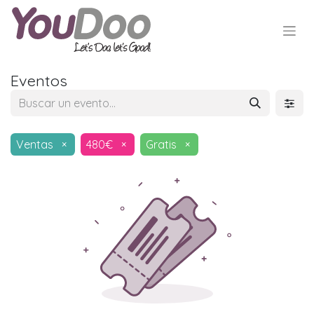
Eventos
Ventas
×
480€
×
Gratis
×