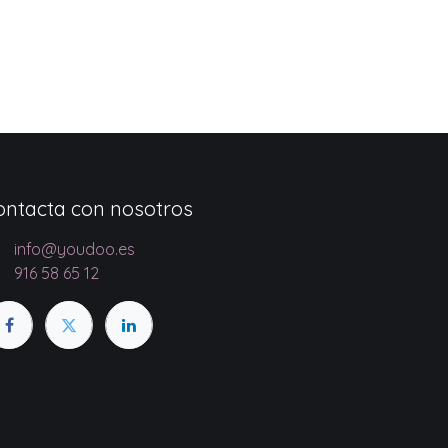
ontacta con nosotros
info@youdoo.es
916 58 65 12