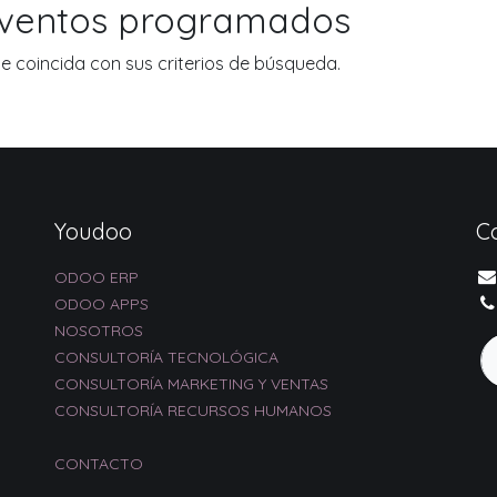
eventos programados
 coincida con sus criterios de búsqueda.
Youdoo
C
ODOO ERP
ODOO APPS
NOSOTROS
CONSULTORÍA TECNOLÓGICA
CONSULTORÍA MARKETING Y VENTAS
CONSULTORÍA RECURSOS HUMANOS
CONTACTO