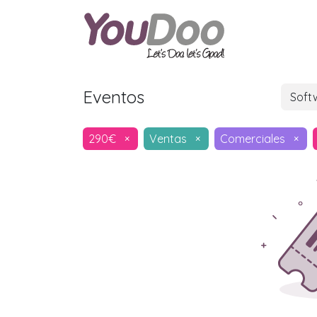
ODOO
O
Eventos
Soft
290€
×
Ventas
×
Comerciales
×