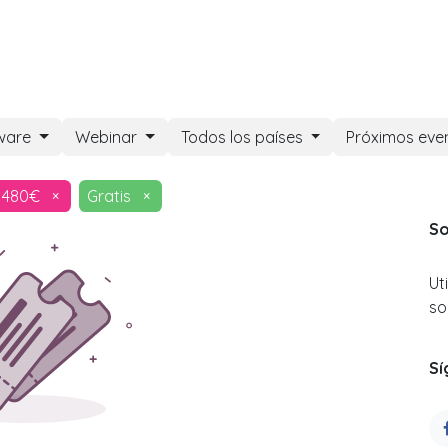
DOO APPS
SERVICIOS
NOSOTROS
NOTICIAS
CONT
ware
Webinar
Todos los países
Próximos eve
480€
×
Gratis
×
So
Ut
so
Sí