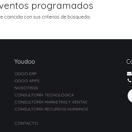
eventos programados
 coincida con sus criterios de búsqueda.
Youdoo
C
ODOO ERP
ODOO APPS
NOSOTROS
CONSULTORÍA TECNOLÓGICA
CONSULTORÍA MARKETING Y VENTAS
CONSULTORÍA RECURSOS HUMANOS
CONTACTO