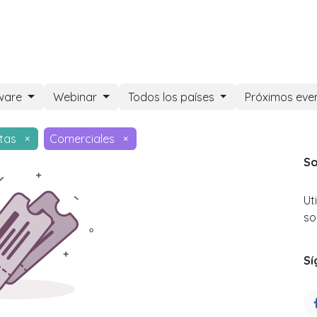
DOO APPS
SERVICIOS
NOSOTROS
NOTICIAS
CONT
ware
Webinar
Todos los países
Próximos eve
tas
×
Comerciales
×
So
Ut
so
Sí