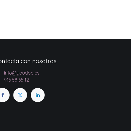
ontacta con nosotros
info@youdoo.es
916 58 65 12