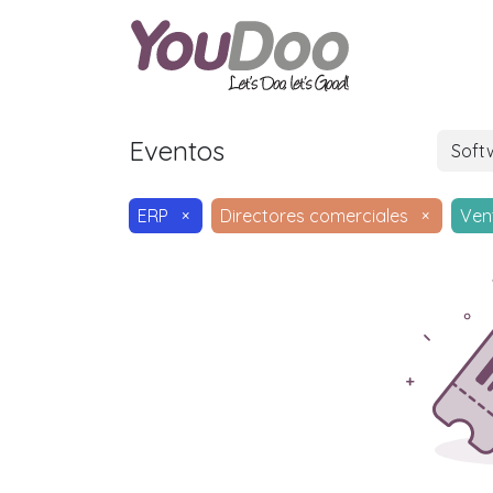
ODOO
O
Eventos
Soft
ERP
×
Directores comerciales
×
Ven