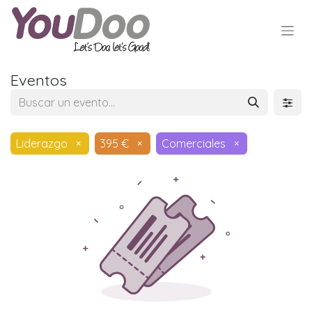
Eventos
Liderazgo
×
395 €
×
Comerciales
×