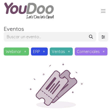
Eventos
Webinar
×
ERP
×
Ventas
×
Comerciales
×