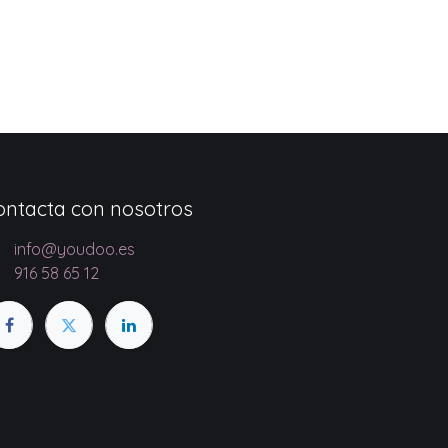
ontacta con nosotros
info@youdoo.es
916 58 65 12