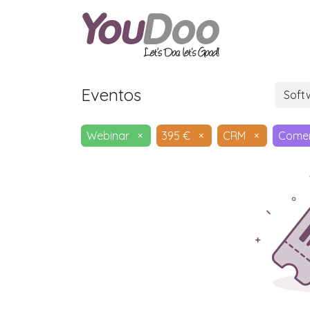
ODOO
O
Eventos
Soft
Webinar
×
395 €
×
CRM
×
Comer