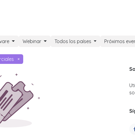
DOO APPS
SERVICIOS
NOSOTROS
NOTICIAS
CONT
ware
Webinar
Todos los países
Próximos eve
ciales
×
So
Ut
so
Sí