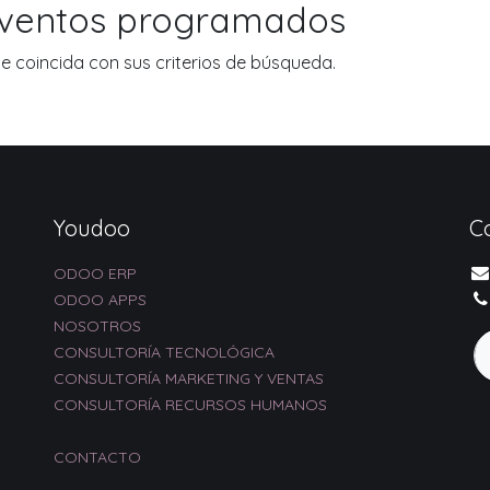
eventos programados
 coincida con sus criterios de búsqueda.
Youdoo
C
ODOO ERP
ODOO APPS
NOSOTROS
CONSULTORÍA TECNOLÓGICA
CONSULTORÍA MARKETING Y VENTAS
CONSULTORÍA RECURSOS HUMANOS
CONTACTO