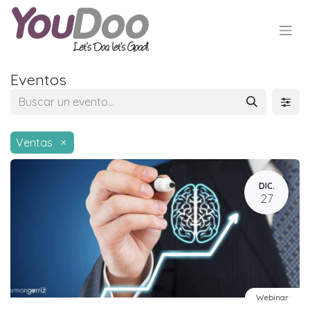
Eventos
Ventas
×
DIC.
27
Webinar