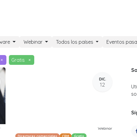
DOO APPS
SERVICIOS
NOSOTROS
NOTICIAS
CONT
tware
Webinar
Todos los países
Eventos pas
×
Gratis
×
So
DIC.
12
Ut
so
Sí
r
Webinar
Directores comerciales
CRM
Gratis