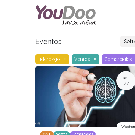
ODOO
O
Eventos
Sof
Liderazgo
×
Ventas
×
Comerciales
DIC.
27
Webina
395 €
Ventas
Comerciales