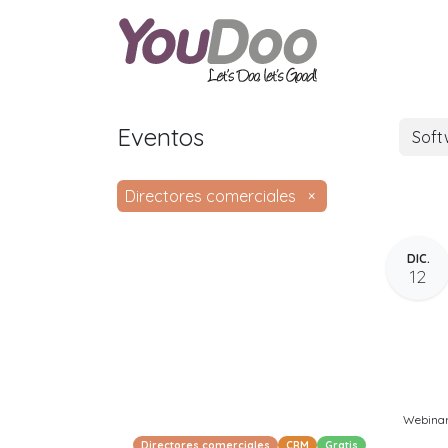
ODOO
O
Eventos
Sof
Directores comerciales
×
DIC.
12
Webina
Directores comerciales
CRM
Gratis