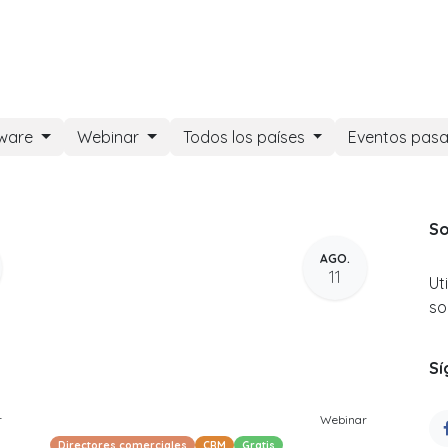
DOO APPS
SERVICIOS
NOSOTROS
NOTICIAS
CONT
tware
Webinar
Todos los países
Eventos pas
So
AGO.
11
Ut
so
Sí
r
Webinar
Directores comerciales
CRM
Gratis