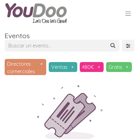
Eventos
Directores
×
Ventas
×
480€
×
Gratis
×
comerciales