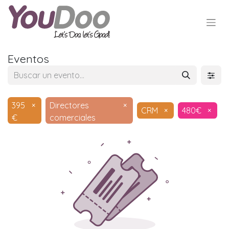
Eventos
395
×
Directores
×
CRM
×
480€
×
€
comerciales