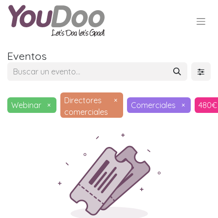
Eventos
Directores
×
Webinar
×
Comerciales
×
480€
comerciales