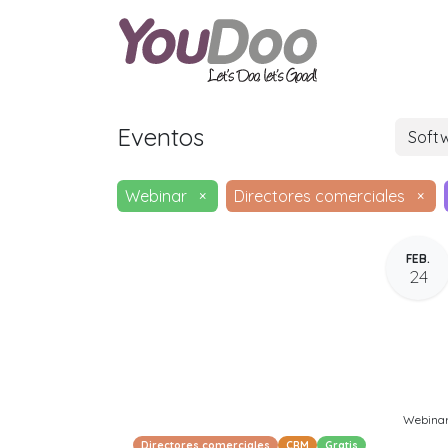
ODOO
O
Eventos
Soft
Webinar
×
Directores comerciales
×
FEB.
24
Webina
Directores comerciales
CRM
Gratis