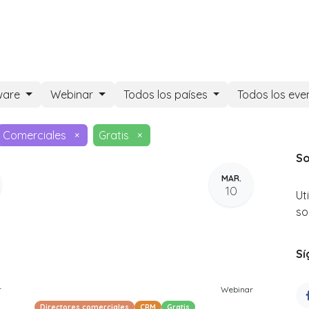
DOO APPS
SERVICIOS
NOSOTROS
NOTICIAS
CONT
ware
Webinar
Todos los países
Todos los ev
Comerciales
×
Gratis
×
So
MAR.
10
Ut
so
Sí
r
Webinar
Directores comerciales
CRM
Gratis