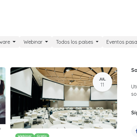
DOO APPS
SERVICIOS
NOSOTROS
NOTICIAS
CONT
tware
Webinar
Todos los países
Eventos pas
So
JUL.
11
Ut
so
Sí
a
Webinar
Gratis