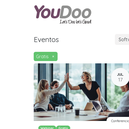
ODOO
O
Eventos
Sof
Gratis
×
JUL.
17
Conferenci
Webinar
Gratis