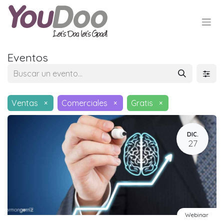
Eventos
Ventas
×
Comerciales
×
Gratis
×
DIC.
27
Webinar