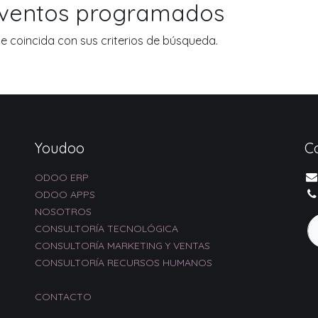
eventos programados
 coincida con sus criterios de búsqueda.
Youdoo
C
ODOO ERP
ODOO APPS
NOSOTROS
CONSULTORÍA TECNOLÓGICA
CONSULTORÍA MARKETING Y VENTAS
CONSULTORÍA RECURSOS HUMANOS
CONTACTO