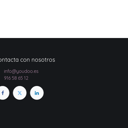
ontacta con nosotros
info@youdoo.es
916 58 65 12