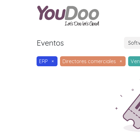
ODOO
O
Eventos
Soft
ERP
×
Directores comerciales
×
Ven