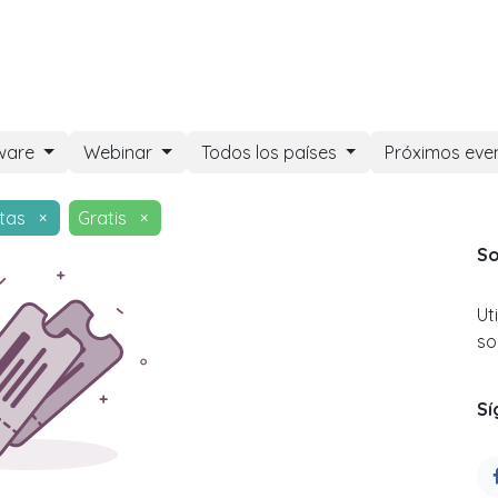
DOO APPS
SERVICIOS
NOSOTROS
NOTICIAS
CONT
ware
Webinar
Todos los países
Próximos eve
tas
×
Gratis
×
So
Ut
so
Sí