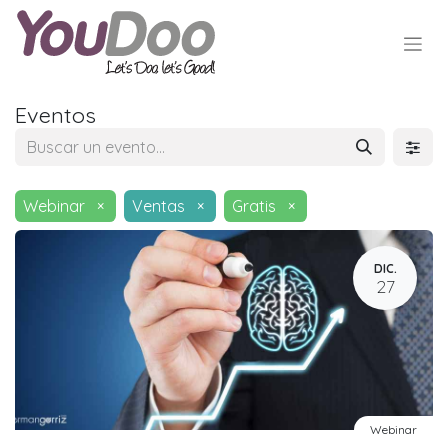
Eventos
Webinar
×
Ventas
×
Gratis
×
DIC.
27
Webinar