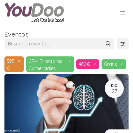
Eventos
395
×
CRM Directores
×
480€
×
Gratis
×
€
Comerciales
DIC.
27