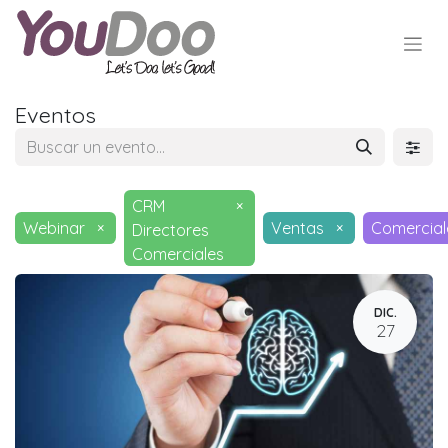
Eventos
CRM
×
Webinar
×
Ventas
×
Comercial
Directores
Comerciales
DIC.
27