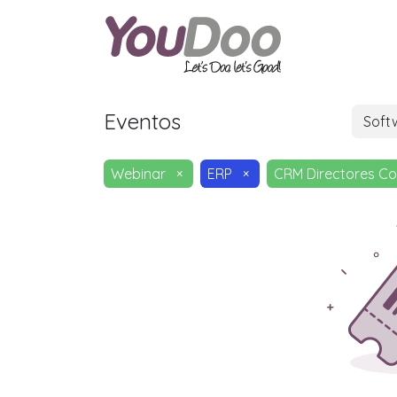
ODOO
O
Eventos
Soft
Webinar
×
ERP
×
CRM Directores Co