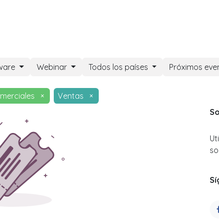
DOO APPS
SERVICIOS
NOSOTROS
NOTICIAS
CONT
ware
Webinar
Todos los países
Próximos eve
merciales
×
Ventas
×
So
Ut
so
Sí