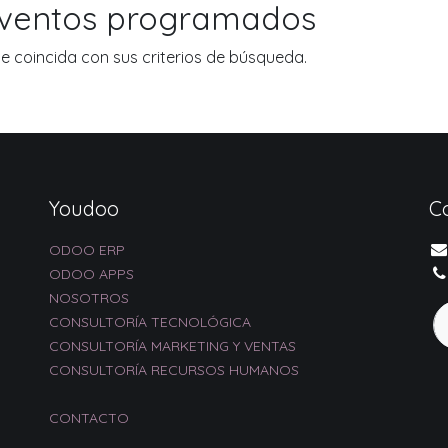
eventos programados
 coincida con sus criterios de búsqueda.
Youdoo
C
ODOO ERP
ODOO APPS
NOSOTROS
CONSULTORÍA TECNOLÓGICA
CONSULTORÍA MARKETING Y VENTAS
CONSULTORÍA RECURSOS HUMANOS
CONTACTO