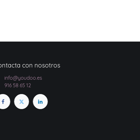
ontacta con nosotros
info@youdoo.es
916 58 65 12