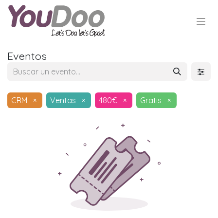
Eventos
CRM
×
Ventas
×
480€
×
Gratis
×