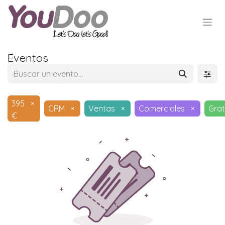
Eventos
395
×
CRM
×
Ventas
×
Comerciales
×
Grat
€