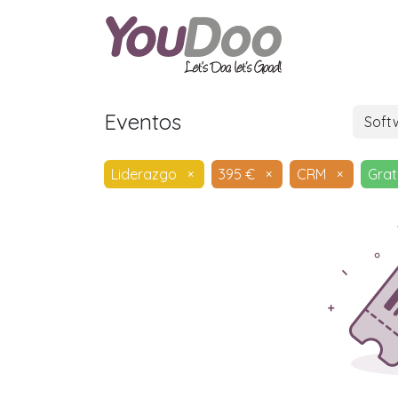
ODOO
O
Eventos
Soft
Liderazgo
×
395 €
×
CRM
×
Grat