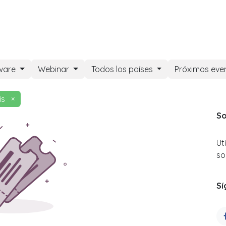
DOO APPS
SERVICIOS
NOSOTROS
NOTICIAS
CONT
ware
Webinar
Todos los países
Próximos eve
is
×
So
Ut
so
Sí