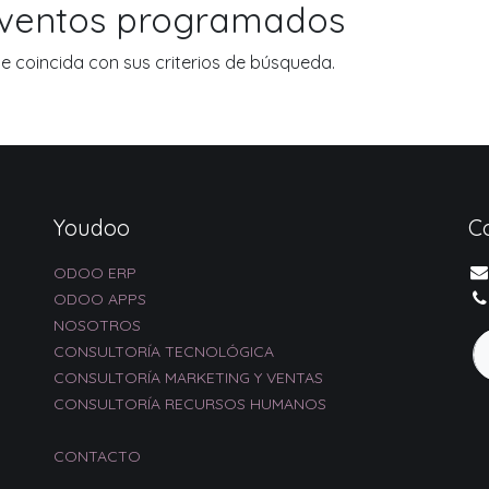
eventos programados
 coincida con sus criterios de búsqueda.
Youdoo
C
ODOO ERP
ODOO APPS
NOSOTROS
CONSULTORÍA TECNOLÓGICA
CONSULTORÍA MARKETING Y VENTAS
CONSULTORÍA RECURSOS HUMANOS
CONTACTO