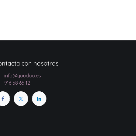
ontacta con nosotros
info@youdoo.es
916 58 65 12