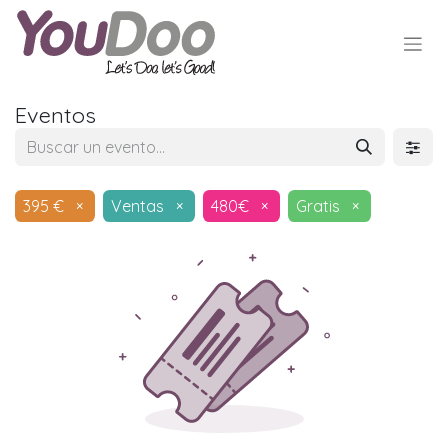
Eventos
395 €
×
Ventas
×
480€
×
Gratis
×