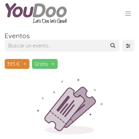
Eventos
395 €
×
Gratis
×