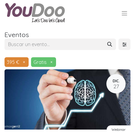
Eventos
395 €
×
Gratis
×
DIC.
27
Webinar