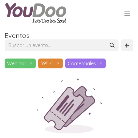
Eventos
Webinar
×
395 €
×
Comerciales
×