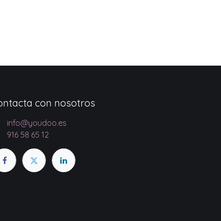
ontacta con nosotros
info@youdoo.es
916 58 65 12