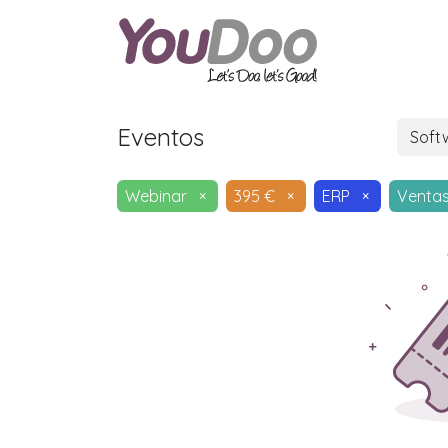
ODOO
O
Eventos
Soft
Webinar
×
395 €
×
ERP
×
Venta