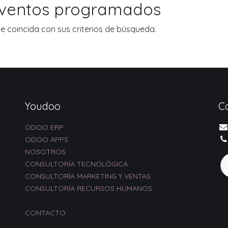
eventos programados
 coincida con sus criterios de búsqueda.
Youdoo
C
ODOO ERP
ODOO APPS
NOSOTROS
CONSULTORÍA TECNOLÓGICA
CONSULTORÍA MARKETING Y VENTAS
CONSULTORÍA RECURSOS HUMANOS
CONTACTO