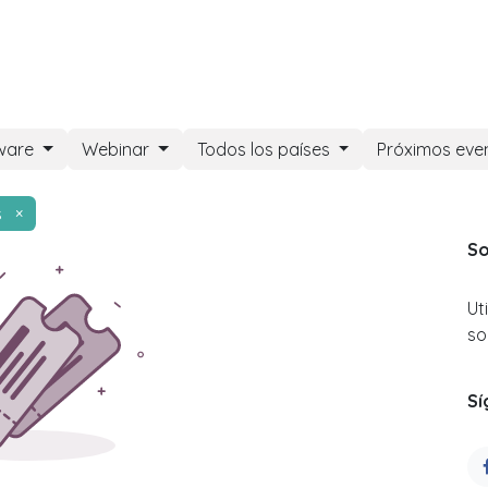
DOO APPS
SERVICIOS
NOSOTROS
NOTICIAS
CONT
ware
Webinar
Todos los países
Próximos eve
s
×
So
Ut
so
Sí