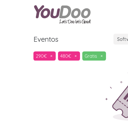
ODOO
O
Eventos
Soft
290€
×
480€
×
Gratis
×