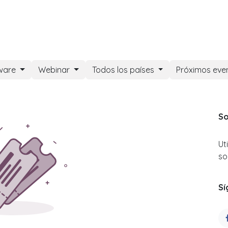
DOO APPS
SERVICIOS
NOSOTROS
NOTICIAS
CONT
ware
Webinar
Todos los países
Próximos eve
So
Ut
so
Sí