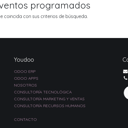
eventos programados
 coincida con sus criterios de búsqueda.
Youdoo
C
ODOO ERP
ODOO APPS
NOSOTROS
CONSULTORÍA TECNOLÓGICA
CONSULTORÍA MARKETING Y VENTAS
CONSULTORÍA RECURSOS HUMANOS
CONTACTO