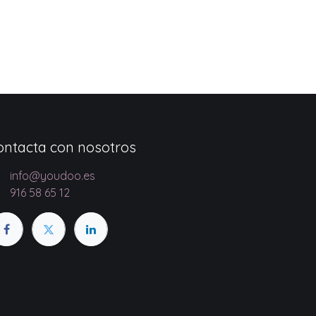
ontacta con nosotros
info@youdoo.es
916 58 65 12