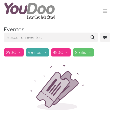
Eventos
290€
×
Ventas
×
480€
×
Gratis
×